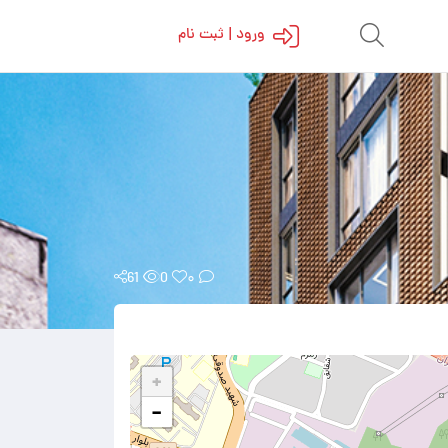
ورود | ثبت نام
61
0
۰
+
−